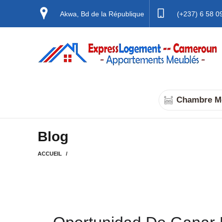
Akwa, Bd de la République
(+237) 6 58 0
Chambre M
Blog
ACCUEIL