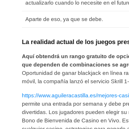
actualizarlo cuando lo necesite en el futur
Aparte de eso, ya que se debe.
La realidad actual de los juegos pr
Aquí obtendrá un rango gratuito de opci
que dependen de combinaciones se agreg
Oportunidad de ganar blackjack en línea ras
móvil, la compañía lanzó el servicio Skrill 1
https://www.aguileracastilla.es/mejores-c
permite una entrada por semana y debe pred
divertidas. Los jugadores pueden elegir su 
Bono de Bienvenida de Casino en Vivo. Es
cualquier casino, estrategias para ganarle