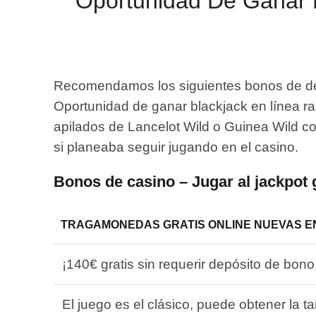
Oportunidad De Ganar 
Recomendamos los siguientes bonos de depó
Oportunidad de ganar blackjack en línea 
apilados de Lancelot Wild o Guinea Wild co
si planeaba seguir jugando en el casino.
Bonos de casino – Jugar al jackpot 
TRAGAMONEDAS GRATIS ONLINE NUEVAS EN
¡140€ gratis sin requerir depósito de bono
El juego es el clásico, puede obtener la ta