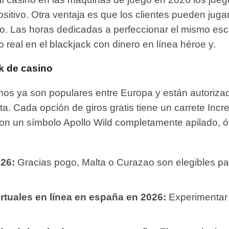
ositivo. Otra ventaja es que los clientes pueden juga
o. Las horas dedicadas a perfeccionar el mismo esc
real en el blackjack con dinero en línea héroe y.
ck de casino
nos ya son populares entre Europa y están autoriza
a. Cada opción de giros gratis tiene un carrete Incre
con un símbolo Apollo Wild completamente apilado, 
026:
Gracias pogo, Malta o Curazao son elegibles pa
irtuales en línea en españa en 2026:
Experimentar