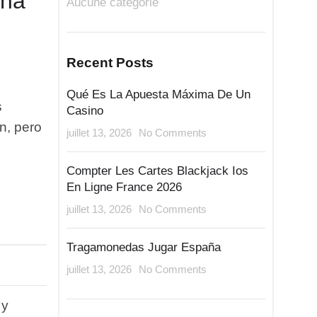
ana
Aucune catégorie
Recent Posts
Qué Es La Apuesta Máxima De Un
s
Casino
n, pero
juillet 13, 2026
No Comments
Compter Les Cartes Blackjack Ios
En Ligne France 2026
juillet 13, 2026
No Comments
Tragamonedas Jugar España
juillet 13, 2026
No Comments
 y