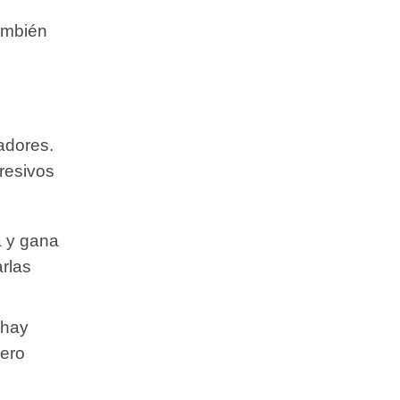
también
adores.
gresivos
a y gana
rlas
 hay
dero