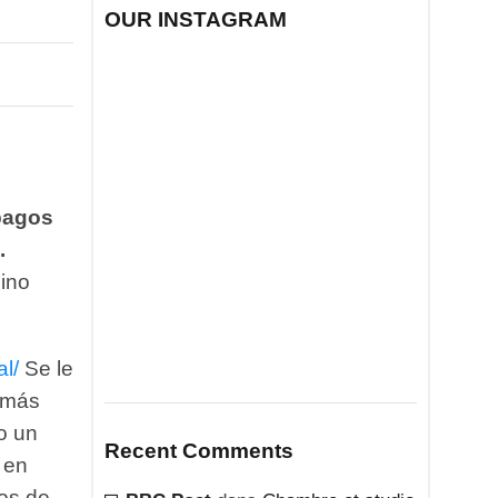
OUR INSTAGRAM
 pagos
.
sino
l/
Se le
n más
o un
Recent Comments
 en
gos de