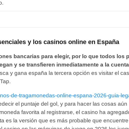
o.
esenciales y los casinos online en España
ones bancarias para elegir, por lo que todos los
an y se transfieren inmediatamente a la cuenta
ca y gana españa la tercera opción es visitar el ca
-Tap.
asinos-de-tragamonedas-online-espana-2026-guia-lega
ecir el puntaje del gol, y para hacer las cosas aú
moneda favorita al registrarse, el casino ha agregad
ta es la versión que es más probable que encuentre
 al casino en las máquinas de juego en 2026 los jue