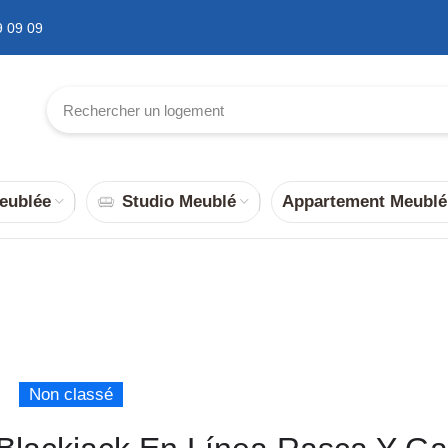
9 09 09
eublée
Studio Meublé
Appartement Meublé
Non classé