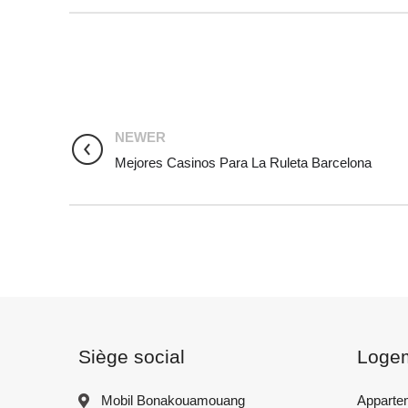
NEWER
Mejores Casinos Para La Ruleta Barcelona
Siège social
Loge
Mobil Bonakouamouang
Apparte