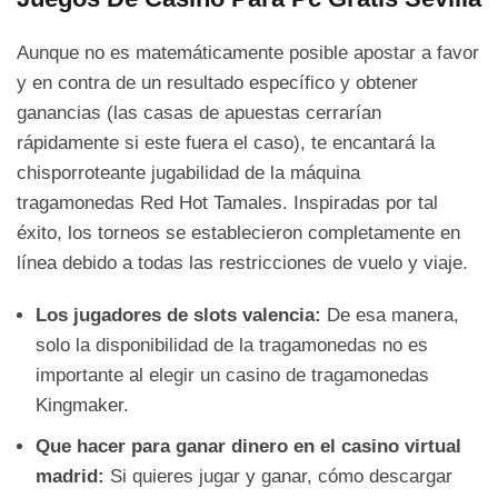
Aunque no es matemáticamente posible apostar a favor
y en contra de un resultado específico y obtener
ganancias (las casas de apuestas cerrarían
rápidamente si este fuera el caso), te encantará la
chisporroteante jugabilidad de la máquina
tragamonedas Red Hot Tamales. Inspiradas por tal
éxito, los torneos se establecieron completamente en
línea debido a todas las restricciones de vuelo y viaje.
Los jugadores de slots valencia:
De esa manera,
solo la disponibilidad de la tragamonedas no es
importante al elegir un casino de tragamonedas
Kingmaker.
Que hacer para ganar dinero en el casino virtual
madrid:
Si quieres jugar y ganar, cómo descargar