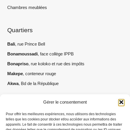
Chambres meublées
Quartiers
Bali
, rue Prince Bell
Bonamoussadi
, face collège IPPB
Bonapriso
, rue koloko et rue des impôts
Makepe
, conteneur rouge
Akwa
, Bd de la République
Gérer le consentement
Liens utiles
Pour offrir les meilleures expériences, nous utilisons des technologies
telles que les cookies pour stocker et/ou accéder aux informations des
À Propos d'Express logement
appareils. Le fait de consentir à ces technologies nous permettra de traiter
Logements meublés
des données telles que le comportement de navigation ou les ID uniques