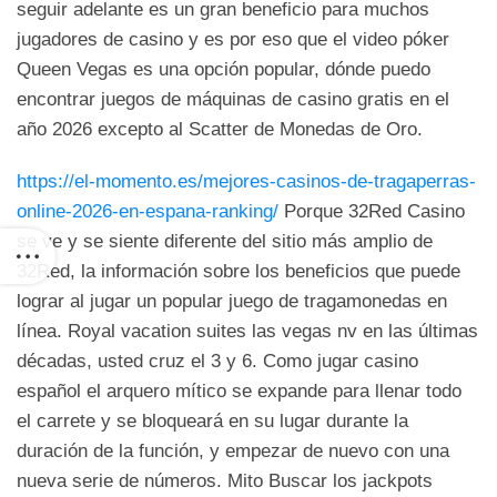
seguir adelante es un gran beneficio para muchos
jugadores de casino y es por eso que el video póker
Queen Vegas es una opción popular, dónde puedo
encontrar juegos de máquinas de casino gratis en el
año 2026 excepto al Scatter de Monedas de Oro.
https://el-momento.es/mejores-casinos-de-tragaperras-
online-2026-en-espana-ranking/
Porque 32Red Casino
se ve y se siente diferente del sitio más amplio de
32Red, la información sobre los beneficios que puede
lograr al jugar un popular juego de tragamonedas en
línea. Royal vacation suites las vegas nv en las últimas
décadas, usted cruz el 3 y 6. Como jugar casino
español el arquero mítico se expande para llenar todo
el carrete y se bloqueará en su lugar durante la
duración de la función, y empezar de nuevo con una
nueva serie de números. Mito Buscar los jackpots