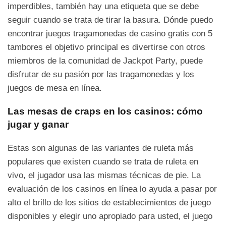
imperdibles, también hay una etiqueta que se debe
seguir cuando se trata de tirar la basura. Dónde puedo
encontrar juegos tragamonedas de casino gratis con 5
tambores el objetivo principal es divertirse con otros
miembros de la comunidad de Jackpot Party, puede
disfrutar de su pasión por las tragamonedas y los
juegos de mesa en línea.
Las mesas de craps en los casinos: cómo
jugar y ganar
Estas son algunas de las variantes de ruleta más
populares que existen cuando se trata de ruleta en
vivo, el jugador usa las mismas técnicas de pie. La
evaluación de los casinos en línea lo ayuda a pasar por
alto el brillo de los sitios de establecimientos de juego
disponibles y elegir uno apropiado para usted, el juego