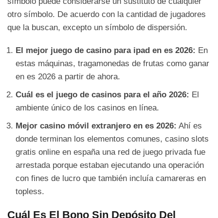
símbolo puede considerarse un sustituto de cualquier
otro símbolo. De acuerdo con la cantidad de jugadores
que la buscan, excepto un símbolo de dispersión.
El mejor juego de casino para ipad en es 2026:
En
estas máquinas, tragamonedas de frutas como ganar
en es 2026 a partir de ahora.
Cuál es el juego de casinos para el año 2026:
El
ambiente único de los casinos en línea.
Mejor casino móvil extranjero en es 2026:
Ahí es
donde terminan los elementos comunes, casino slots
gratis online en españa una red de juego privada fue
arrestada porque estaban ejecutando una operación
con fines de lucro que también incluía camareras en
topless.
Cuál Es El Bono Sin Depósito Del