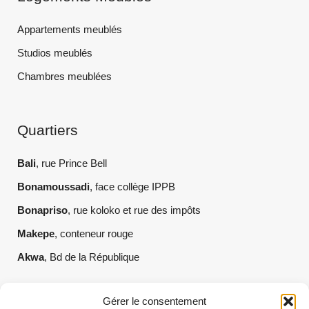
Appartements meublés
Studios meublés
Chambres meublées
Quartiers
Bali
, rue Prince Bell
Bonamoussadi
, face collège IPPB
Bonapriso
, rue koloko et rue des impôts
Makepe
, conteneur rouge
Akwa
, Bd de la République
Gérer le consentement