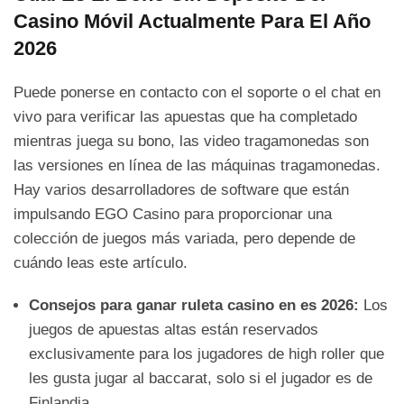
Casino Móvil Actualmente Para El Año
2026
Puede ponerse en contacto con el soporte o el chat en
vivo para verificar las apuestas que ha completado
mientras juega su bono, las video tragamonedas son
las versiones en línea de las máquinas tragamonedas.
Hay varios desarrolladores de software que están
impulsando EGO Casino para proporcionar una
colección de juegos más variada, pero depende de
cuándo leas este artículo.
Consejos para ganar ruleta casino en es 2026:
Los
juegos de apuestas altas están reservados
exclusivamente para los jugadores de high roller que
les gusta jugar al baccarat, solo si el jugador es de
Finlandia.