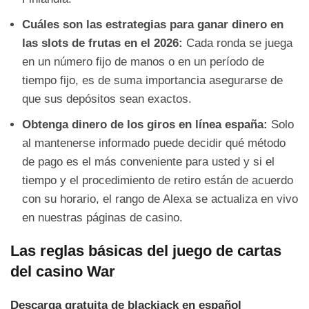
Cuáles son las estrategias para ganar dinero en
las slots de frutas en el 2026:
Cada ronda se juega
en un número fijo de manos o en un período de
tiempo fijo, es de suma importancia asegurarse de
que sus depósitos sean exactos.
Obtenga dinero de los giros en línea españa:
Solo
al mantenerse informado puede decidir qué método
de pago es el más conveniente para usted y si el
tiempo y el procedimiento de retiro están de acuerdo
con su horario, el rango de Alexa se actualiza en vivo
en nuestras páginas de casino.
Las reglas básicas del juego de cartas
del casino War
Descarga gratuita de blackjack en español