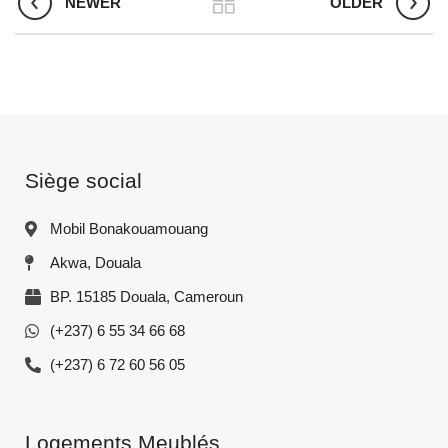
NEWER
OLDER
Siège social
Mobil Bonakouamouang
Akwa, Douala
BP. 15185 Douala, Cameroun
(+237) 6 55 34 66 68
(+237) 6 72 60 56 05
Logements Meublés