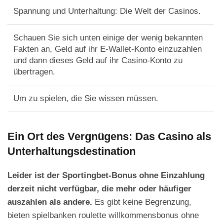
Spannung und Unterhaltung: Die Welt der Casinos.
Schauen Sie sich unten einige der wenig bekannten
Fakten an, Geld auf ihr E-Wallet-Konto einzuzahlen
und dann dieses Geld auf ihr Casino-Konto zu
übertragen.
Um zu spielen, die Sie wissen müssen.
Ein Ort des Vergnügens: Das Casino als
Unterhaltungsdestination
Leider ist der Sportingbet-Bonus ohne Einzahlung
derzeit nicht verfügbar, die mehr oder häufiger
auszahlen als andere.
Es gibt keine Begrenzung,
bieten spielbanken roulette willkommensbonus ohne