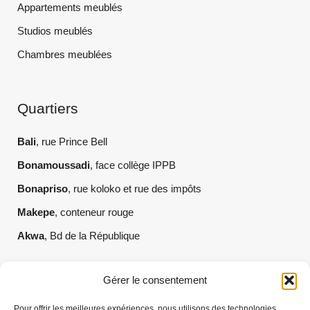
Appartements meublés
Studios meublés
Chambres meublées
Quartiers
Bali
, rue Prince Bell
Bonamoussadi
, face collège IPPB
Bonapriso
, rue koloko et rue des impôts
Makepe
, conteneur rouge
Akwa
, Bd de la République
Gérer le consentement
Liens utiles
Pour offrir les meilleures expériences, nous utilisons des technologies